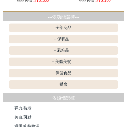
商品售價
NT$1600
商品售價
NT$1100
---依功能選擇---
全部商品
保養品
+
彩粧品
+
美體美髮
+
保健食品
禮盒
---依煩惱選擇---
彈力/抗老
美白/斑點
透明感/抗暗沉