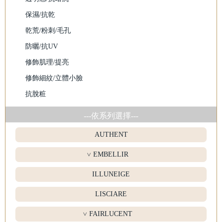
保濕/抗乾
乾荒/粉刺/毛孔
防曬/抗UV
修飾肌理/提亮
修飾細紋/立體小臉
抗脫粧
---依系列選擇---
AUTHENT
EMBELLIR
>
ILLUNEIGE
LISCIARE
FAIRLUCENT
>