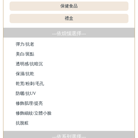
保健食品
禮盒
---依煩惱選擇---
彈力/抗老
美白/斑點
透明感/抗暗沉
保濕/抗乾
乾荒/粉刺/毛孔
防曬/抗UV
修飾肌理/提亮
修飾細紋/立體小臉
抗脫粧
---依系列選擇---