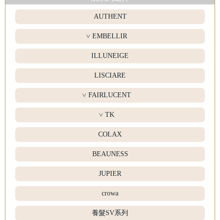
AUTHENT
EMBELLIR
>
ILLUNEIGE
LISCIARE
FAIRLUCENT
>
TK
>
COLAX
BEAUNESS
JUPIER
crowa
養髮SV系列