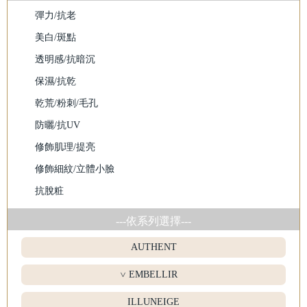
彈力/抗老
美白/斑點
透明感/抗暗沉
保濕/抗乾
乾荒/粉刺/毛孔
防曬/抗UV
修飾肌理/提亮
修飾細紋/立體小臉
抗脫粧
---依系列選擇---
AUTHENT
EMBELLIR
>
ILLUNEIGE