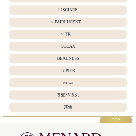
LISCIARE
FAIRLUCENT
>
TK
>
COLAX
BEAUNESS
JUPIER
crowa
養髮SV系列
其他
TOP