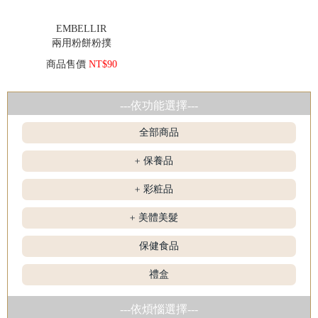
EMBELLIR
兩用粉餅粉撲
商品售價
NT$90
---依功能選擇---
全部商品
保養品
+
彩粧品
+
美體美髮
+
保健食品
禮盒
---依煩惱選擇---