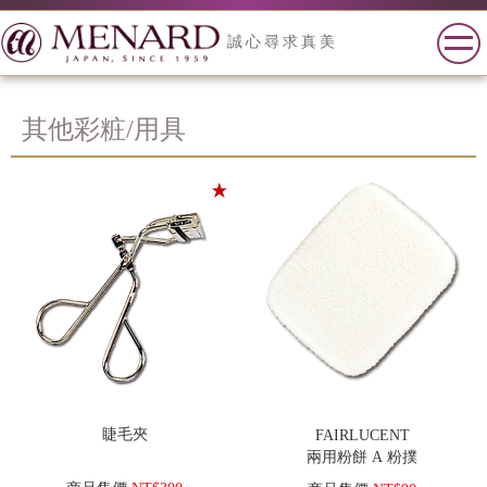
誠心尋求真美
其他彩粧/用具
睫毛夾
FAIRLUCENT
兩用粉餅 A 粉撲