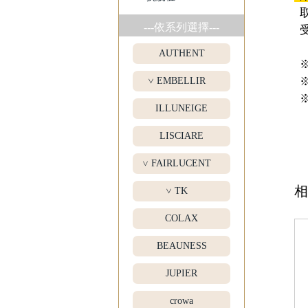
取
---依系列選擇---
受
AUTHENT
※
※
EMBELLIR
>
※
ILLUNEIGE
LISCIARE
FAIRLUCENT
>
相
TK
>
COLAX
BEAUNESS
JUPIER
crowa