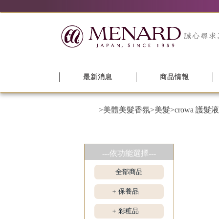
誠心尋求
最新消息
商品情報
>美體美髮香氛
>美髮
>crowa 護髮液
---依功能選擇---
全部商品
保養品
+
彩粧品
+