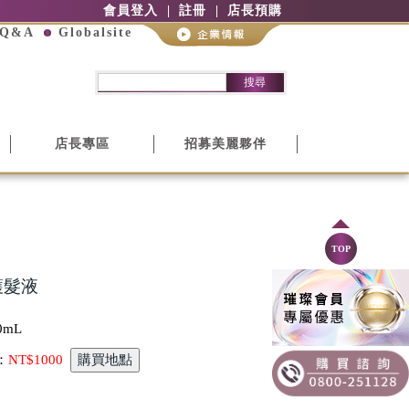
會員登入
註冊
店長預購
Q&A
Globalsite
搜尋
店長專區
招募美麗夥伴
TOP
 護髮液
0mL
：
NT$1000