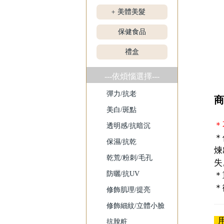
美體美髮
+
保健食品
禮盒
---依煩惱選擇---
彈力/抗老
商
美白/斑點
＊
透明感/抗暗沉
＊
保濕/抗乾
煉
乾荒/粉刺/毛孔
失
防曬/抗UV
＊
＊
修飾肌理/提亮
修飾細紋/立體小臉
用
抗脫粧