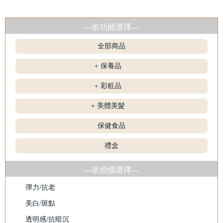
---依功能選擇---
全部商品
保養品
+
彩粧品
+
美體美髮
+
保健食品
禮盒
---依煩惱選擇---
彈力/抗老
美白/斑點
透明感/抗暗沉