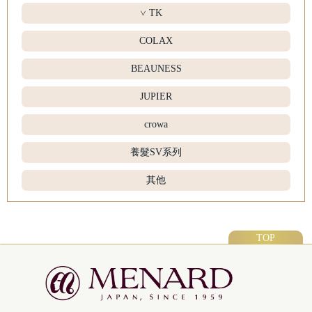
TK
>
COLAX
BEAUNESS
JUPIER
crowa
養髮SV系列
其他
TOP