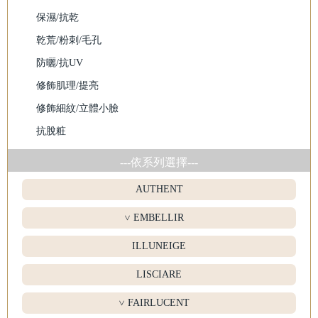
保濕/抗乾
乾荒/粉刺/毛孔
防曬/抗UV
修飾肌理/提亮
修飾細紋/立體小臉
抗脫粧
---依系列選擇---
AUTHENT
EMBELLIR
>
ILLUNEIGE
LISCIARE
FAIRLUCENT
>