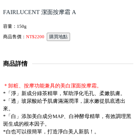
FAIRLUCENT 潔面按摩霜 A
容量：
150g
商品售價：
NT$2200
商品詳情
＊卸粧、按摩功能兼具的美白潔面按摩霜。
*「淨」新成分綠茶精華，幫助淨化毛孔、柔嫩肌膚。
*「透」玻尿酸給予肌膚滿滿潤澤，讓水嫩從肌底透出
來。
*「白」添加美白成分MAP、白神酵母精華，有效調理黑
斑生成的根本因子。
*白也可以很簡單，打造淨白美人新肌！。