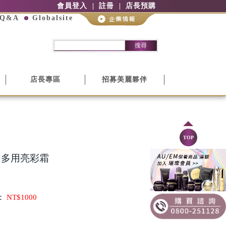
會員登入
註冊
店長預購
Q&A
Globalsite
搜尋
店長專區
招募美麗夥伴
TOP
ER 多用亮彩霜
：
NT$1000