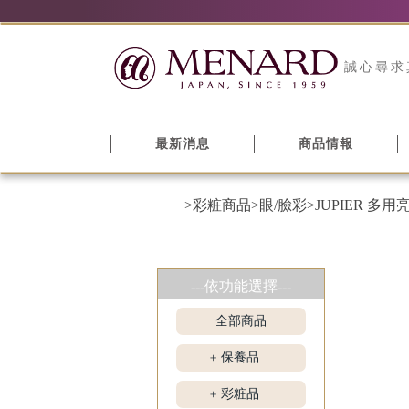
誠心尋求
最新消息
商品情報
>彩粧商品
>眼/臉彩
>JUPIER 多
---依功能選擇---
全部商品
保養品
+
彩粧品
+