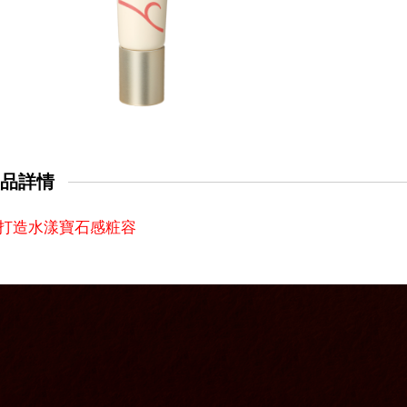
品詳情
打造水漾寶石感粧容