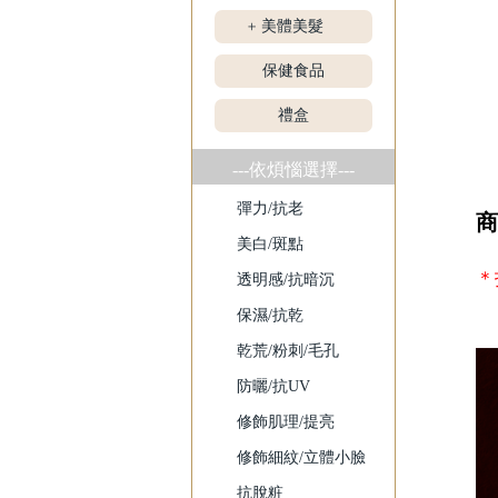
美體美髮
+
保健食品
禮盒
---依煩惱選擇---
彈力/抗老
商
美白/斑點
＊
透明感/抗暗沉
保濕/抗乾
乾荒/粉刺/毛孔
防曬/抗UV
修飾肌理/提亮
修飾細紋/立體小臉
抗脫粧