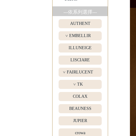
---依系列選擇---
AUTHENT
EMBELLIR
>
ILLUNEIGE
LISCIARE
FAIRLUCENT
>
TK
>
COLAX
BEAUNESS
JUPIER
crowa