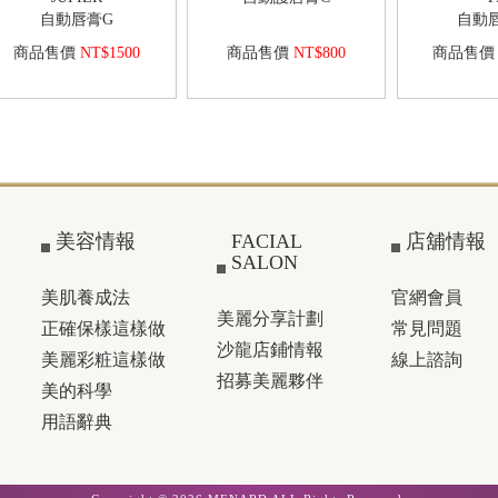
自動唇膏G
自動唇
商品售價
NT$1500
商品售價
商品售價
NT$800
美容情報
FACIAL
店舖情報
SALON
美肌養成法
官網會員
美麗分享計劃
正確保樣這樣做
常見問題
沙龍店鋪情報
美麗彩粧這樣做
線上諮詢
招募美麗夥伴
美的科學
用語辭典