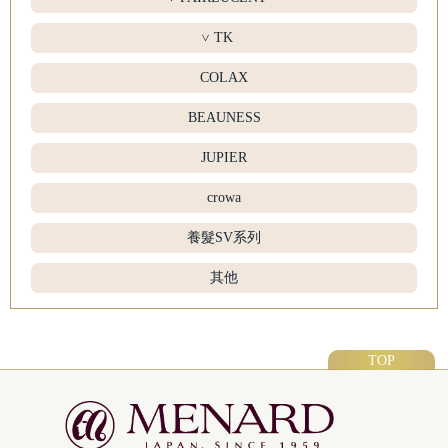
TK
>
COLAX
BEAUNESS
JUPIER
crowa
養髮SV系列
其他
TOP