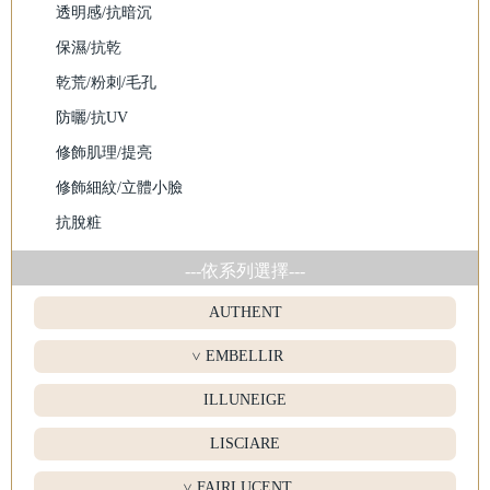
透明感/抗暗沉
保濕/抗乾
乾荒/粉刺/毛孔
防曬/抗UV
修飾肌理/提亮
修飾細紋/立體小臉
抗脫粧
---依系列選擇---
AUTHENT
EMBELLIR
>
ILLUNEIGE
LISCIARE
FAIRLUCENT
>