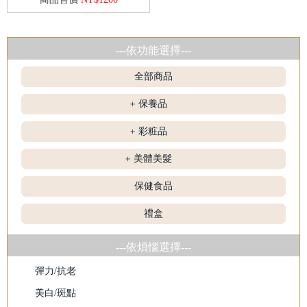
---依功能選擇---
全部商品
保養品
+
彩粧品
+
美體美髮
+
保健食品
禮盒
---依煩惱選擇---
彈力/抗老
美白/斑點